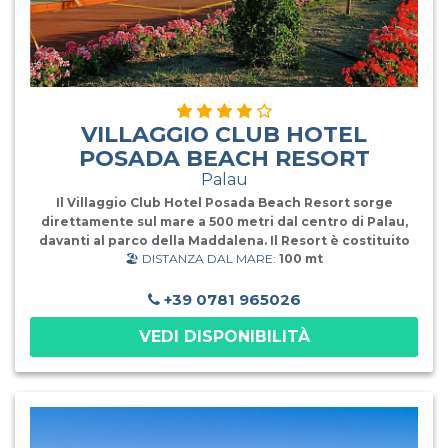
VILLAGGIO CLUB HOTEL
POSADA BEACH RESORT
Palau
Il Villaggio Club Hotel Posada Beach Resort sorge
direttamente sul mare a 500 metri dal centro di Palau,
davanti al parco della Maddalena. Il Resort è costituito
🏖️ DISTANZA DAL MARE:
100 mt
da " Sa Posada", con le sue 116 camere in rigoroso stile
Sardo, e da "Sa Marina" con 55 ampie camere situate
nella discesa verso il mare a 50 mt dalla spiaggia
+39 0781 965026
attrezzata, disponibili senza supplemento. Il ristorante
VEDI DISPONIBILITÀ
in stile sardo è climatizzato in tutti gli spazi e dispone di
ampio dehors attrezzato per i pasti dei bambini. Il
servizio è a buffet a colazione, pranzo e cena, con ampia
scelta di antipasti, primi, secondi, contorni, vera pizza
italiana, frutta, dolce. Serate a tema. Sono sempre inclusi
(salvo diverse indicazioni) senza alcun supplemento a