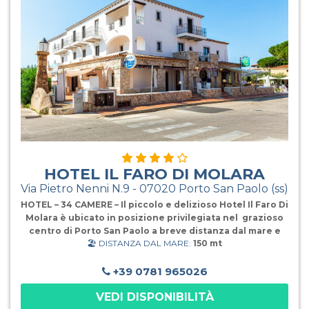
bassi, tavolo e sedie per uso esterno. La formula hotel
prevede la mezza pensione con servizi di prima
colazione e cena (bevande escluse), che verranno
serviti nel suggestivo ristorante ubicato sotto i portici in
HOTEL IL FARO DI MOLARA
Via Pietro Nenni N.9 - 07020 Porto San Paolo (ss)
HOTEL – 34 CAMERE – Il piccolo e delizioso Hotel Il Faro Di
Molara è ubicato in posizione privilegiata nel grazioso
centro di Porto San Paolo a breve distanza dal mare e
🏖️ DISTANZA DAL MARE:
150 mt
dal porticciolo in posizione perfetta per una vacanza
piacevole, dinamica e al tempo stesso rilassante.
Caratterizzato da una unica costruzione realizzata con
+39 0781 965026
granito sardo e pregiate finiture, l’Hotel propone
VEDI DISPONIBILITÀ
camere dotate dei più moderni comfort, arredate e