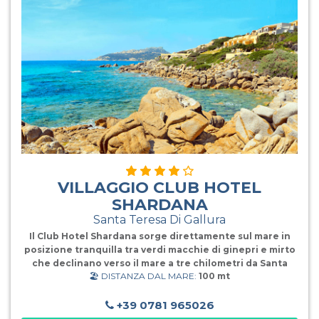
Terrazze, che oltre ad un ottimo servizio di ristorazione
con buffet estremamente ricchi e vari (acqua e vino in
caraffa a volontà), offrono anche una splendida vista sul
mare. La “Griglia di Nettuno”, invece, accoglie gli ospiti
direttamente sull
VILLAGGIO CLUB HOTEL
SHARDANA
Santa Teresa Di Gallura
Il Club Hotel Shardana sorge direttamente sul mare in
posizione tranquilla tra verdi macchie di ginepri e mirto
che declinano verso il mare a tre chilometri da Santa
🏖️ DISTANZA DAL MARE:
100 mt
Teresa di Gallura e a un chilometro da Capo Testa.
Biberoneria: area attrezzata, dedicata ai piccoli fino a 3
anni, dove mamme e papà possono cucinare le pappe e
+39 0781 965026
trovare i principali alimenti base preparati senza sale