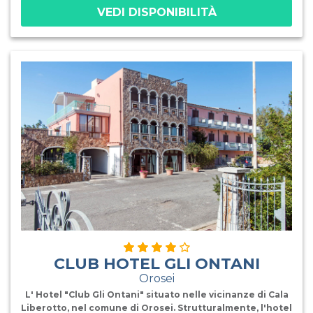
VEDI DISPONIBILITÀ
dalla nostra cucina con prodotti freschi selezionati
(brodo di carne/verdura/pesce, passato di verdure,
pastina, formaggio grattugiato, latte UHT intero e
parzialmente scremato, yogurt, formaggini, frutta di
stagione). Attrezzature e servizi: ricevimento 24 ore;
bar, sala TV, piano bar, teatro; piscina e terrazzamenti
attrezzati con ombrelloni lettini e sdraio; wi-fi nelle aree
comuni; parcheggio esterno non custodito, disponibile
parcheggio interno con supplemento. Acquisto su
ordinazione di riviste e giornali. Nolo teli mare e
passeggini (da segnalare al momento della
prenotazione). Serviz
CLUB HOTEL GLI ONTANI
Orosei
L' Hotel "Club Gli Ontani" situato nelle vicinanze di Cala
Liberotto, nel comune di Orosei. Strutturalmente, l'hotel