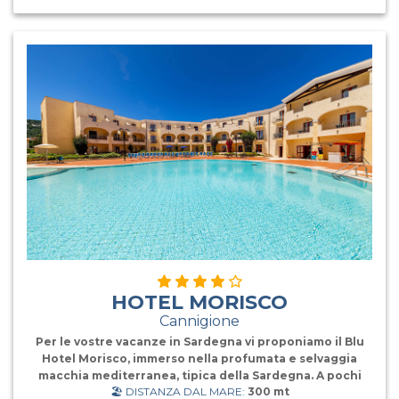
circondata da eleganti unità residenziali distribuite su
due livelli circondate da ampi spazi verdi. Il complesso si
suddivide in 170 camere, tra piano terra e primo piano,
distano dal mare 300 mt il Corpo Centrale (con
supplemento) mentre ad un massimo di 400 mt il Corpo
Garden. RISTORAZIONE: Ristorante con aria
condizionata nella sala interna e loggiato con vista
panoramica. Il trattamento di Pensione Completa compr
HOTEL MORISCO
Cannigione
Per le vostre vacanze in Sardegna vi proponiamo il Blu
Hotel Morisco, immerso nella profumata e selvaggia
macchia mediterranea, tipica della Sardegna. A pochi
🏖️ DISTANZA DAL MARE:
300 mt
passi dai centri esclusivi della Costa Smeralda, il Blu