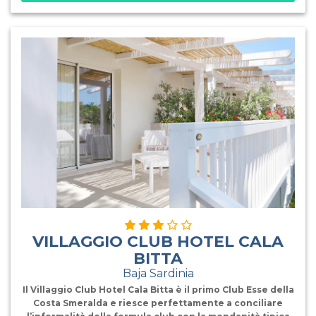
corredate con gusto e ricercatezza, disposte al piano
terra, primo o secondo piano. A breve distanza e
raggiungibile con una piacevole passeggiata la bella
spiaggia di Porto San Paolo proprio di fronte alla
stupenda Isola di Tavolara che offre agli ospiti una vista
unica e meravigliosa con un mare limpido e cristallino. Il
gradevole centro di Porto San Paolo offre ai turisti
qualsiasi tipo di servizio con la comodità della vicinanza
anche alle numerose e bellissime spiagge e calette
oltre alla vicinanza dei
VILLAGGIO CLUB HOTEL CALA
BITTA
Baja Sardinia
Il Villaggio Club Hotel Cala Bitta è il primo Club Esse della
Costa Smeralda e riesce perfettamente a conciliare