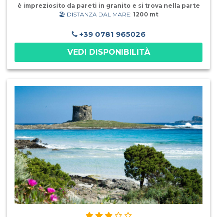
è impreziosito da pareti in granito e si trova nella parte
🏖️ DISTANZA DAL MARE:
1200 mt
centrale del complesso, che si sviluppa su un'area di
oltre 14'000 mq. Gli Ontani offre ai suoi ospiti 35 camere
di recente costruzione e dai colori vivaci. disposte al
+39 0781 965026
primo o secondo piano e dotate di balconcino
VEDI DISPONIBILITÀ
privato.Servizi: Hall, ufficio ricevimento, bar, sala
polivalente con Tv a schermo gigante, WI-FI gratuito
nell’area dei servizi, ristorante, pizzeria, negozio di
prodotti artigianali, barbecue, lavanderia a gettoni,
garage seminterrato (a pagamento), parcheggi pubblici
auto non custoditi, anfiteatro, servizio di transfert per la
spiaggia di Cala Liberotto ad orari prestabiliti. Nel vicino
centro di Sos Alinos é possibile trovare i servizi
necessari quali market, bar, ristoranti, pizzerie, edicola,
chiesetta, ambulatorio, guardia medica turistica. Ri