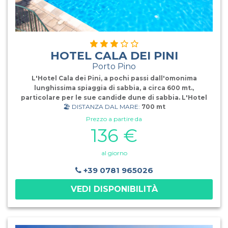
HOTEL CALA DEI PINI
Porto Pino
L'Hotel Cala dei Pini, a pochi passi dall'omonima
lunghissima spiaggia di sabbia, a circa 600 mt.,
particolare per le sue candide dune di sabbia. L'Hotel
🏖️ DISTANZA DAL MARE:
700 mt
Cala dei Pini è un hotel moderno dotato di tutti i comfort
ubicato nel Golfo di Palmas, nella costa Sud Ovest della
Prezzo a partire da
Sardegna, un'area selvaggia, in gran parte ancora da
136 €
scoprire. L'Hotel offre ai propri ospiti 50 confortevoli e
moderne camere, disponibili in varie tipologie,
al giorno
rigorosamente in stile sardo ed impreziosite da arredi
locali di manifattura dei maestri artigiani in luminosi toni
+39 0781 965026
pastello. Disponibili camere "famiglia", camere singole,
camere per portatori di handicap e soluzioni per
VEDI DISPONIBILITÀ
gruppi.Ogni camera dispone di: servizi privati con
doccia, servivi privati con vasca (family room,
asciugacapelli, aria Condizionata (estate/inverno),
Frigobar, Tv color, cassaforte digitale, telefono con