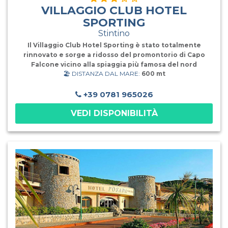
VILLAGGIO CLUB HOTEL
SPORTING
Stintino
Il Villaggio Club Hotel Sporting è stato totalmente
rinnovato e sorge a ridosso del promontorio di Capo
Falcone vicino alla spiaggia più famosa del nord
🏖️ DISTANZA DAL MARE:
600 mt
Sardegna, "La Pelosa". Storica struttura al'interno del
parco del Roccaruja ed immersa nella natura, dista
appena 4 Km dal centro di Stintino. Gli ampi spazi nella
+39 0781 965026
macchia mediterranea, le attrezzature e le attività
VEDI DISPONIBILITÀ
dell'animazione garantiscono una vacanza dinamica
all'insegna del relax e del divertimento, in un ambiente
esclusivo e in grado di soddisfare tutte le
esigenze.Ristorante panoramico climatizzato, con
splendida vista sul mare e completamente ristrutturato.
Il servizio è sempre a buffet con cucina regionale e
internazionale con ampia scelta di antipasti, primi,
secondi, contorni, vera pizza italiana, frutta, dolce.
Serate a tema. Sono sempre inclusi (salvo diverse
indicazioni) senza alcun supplemento a pranzo e a cena
acqua microfiltrata, vino bianco e rosso della casa, birra