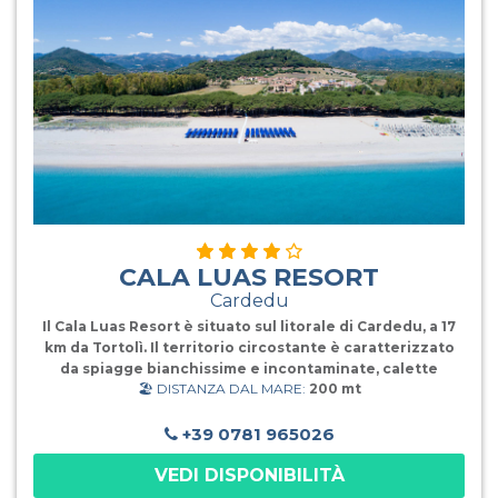
pranzo e a cena acqua microfiltrata, vino bianco e rosso
della casa, birra chiara. È inoltre disponibile una
selezione di vini locali e nazionali. Il nostro personale è
formato per preparare gli alimenti per le d
CALA LUAS RESORT
Cardedu
Il Cala Luas Resort è situato sul litorale di Cardedu, a 17
km da Tortolì. Il territorio circostante è caratterizzato
da spiagge bianchissime e incontaminate, calette
🏖️ DISTANZA DAL MARE:
200 mt
raggiungibili in barca e un'entroterra di lussureggiante
e selvaggia macchia mediterranea. La struttura è
immersa in uno splendido parco con vista sul mare ed è
+39 0781 965026
l'ideale per chi è alla ricerca di una vacanza all'insegna
VEDI DISPONIBILITÀ
del relax e della scoperta dell'autentica Sardegna. Si
compone di una zona centrale con i servizi principali,