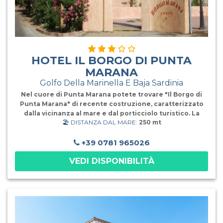
HOTEL IL BORGO DI PUNTA
MARANA
Golfo Della Marinella E Baja Sardinia
Nel cuore di Punta Marana potete trovare "Il Borgo di
Punta Marana" di recente costruzione, caratterizzato
dalla vicinanza al mare e dal porticciolo turistico. La
🏖️ DISTANZA DAL MARE:
250 mt
zona è caratterizzata dalla particolare vegetazione
mediterranea e dalle calette di sabbia bianca e rocce
che si susseguono. Davanti a voi troverete lo
+39 0781 965026
spettacolare Golfo di Marinella caratterizzato dalla
VEDI DISPONIBILITÀ
sabbia finissima e bianca. Il borgo dista soli 250 mt dalla
spiaggia e 5 km dal centro di Porto Rotondo. Gli
appartamenti con formula hotel sono di nuova
costruzione, con ottime rifiniture, disposti a piano terra
con patio e giardino oppure al primo piano con veranda,
alcuni con vista mare. Sono dotati di tv, lavatrice,
lavastoviglie, aria condizionata, camera sempre con letti