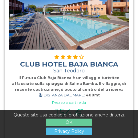
CLUB HOTEL BAJA BIANCA
San Teodoro
Il Futura Club Baja Bianca è un villaggio turistico
affacciato sulla spiaggia di Salina Bamba. Il villaggio, di
recente costruzione, è posto al centro della riserva
🏖️ DISTANZA DAL MARE:
400mt
“Area Marina Protetta Tavolara - Capo Coda Cavallo” nel
magnifico promontorio di Coda Cavallo a poca distanza
Prezzo a partire da
dalla strabiliante baia di Cala Brandinchi, famosa per la
154 €
sua sabbia bianca e finissima e per il suo splendido mare
Questo sito usa cookie di profilazione anche di terzi.
cristallino. A pochi metri dalla struttura vi è anche la
OK
al giorno
spiaggia di Cala Suaraccia con panorama verso la
bellissima Isola di Tavolara. La struttura dispone di un
Privacy Policy
+39 0781 965026
corpo centrale in cui son presenti i servizi principali