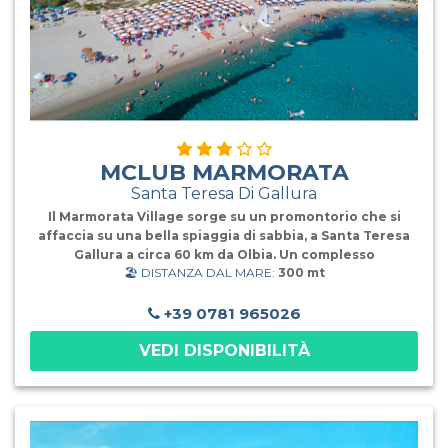
MCLUB MARMORATA
Santa Teresa Di Gallura
Il Marmorata Village sorge su un promontorio che si
affaccia su una bella spiaggia di sabbia, a Santa Teresa
Gallura a circa 60 km da Olbia. Un complesso
🏖️ DISTANZA DAL MARE:
300 mt
architettonico a terrazze composto da due corpi “La
Maddalena” ed il “Caprera”, ben integrato all’ambiente
circostante. Un simpatico trenino collega le diverse
+39 0781 965026
aree del villaggio seguendo un itinerario che si snoda
VEDI DISPONIBILITÀ
attorno alla struttura alberghiera fino ad arrivare in
spiaggia ed effettuando fermate lungo il percorso. Una
piacevole passeggiata con scorci panoramici
sull’arcipelago della Maddalena.La Struttura mette a
disposizione dei suoi ospiti ben quattro i ristoranti, tutti
con show-cooking. Il Gallura, il ristorante Spargi e le