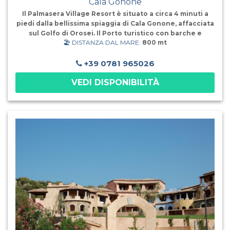
Cala Gonone
Il Palmasera Village Resort è situato a circa 4 minuti a
piedi dalla bellissima spiaggia di Cala Gonone, affacciata
sul Golfo di Orosei. Il Porto turistico con barche e
🏖️ DISTANZA DAL MARE:
800 mt
gommoni che raggiungono spiagge e grotte marine
fanno di Cala Gonone una vivace e gradevole località
turistica. Il Resort è dotato di tutti i servizi principali
+39 0781 965026
come campi da tennis, basket e bocce, area benessere
VEDI DISPONIBILITÀ
che offre una gamma di massaggi rilassanti e
trattamenti di bellezza. Mette a disposizine dei suoi
ospiti 3 piscine un'ampia offerta di attività sportive e
ricreative,un'area giochi per bambini con animazione
diurna e serale. Ristorazione Formula Club Esse:
Ristorante centrale “Cala Luna” all’interno del corpo
centrale e vicino alle piscine, dotato di aria condizionata
e riservato agli ospiti del Palmasera Village; Ristorante
“Cala Mariolu” dotato di aria condizionata e riservato a
tutti gli ospiti del Borgo e agli ospiti in formula Esse Plus.