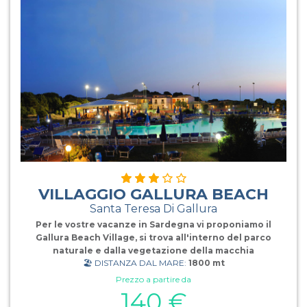
chiamata diretta, balcone privato.La Piscina dell'Hotel
Cala dei
VILLAGGIO GALLURA BEACH
Santa Teresa Di Gallura
Per le vostre vacanze in Sardegna vi proponiamo il
Gallura Beach Village, si trova all'interno del parco
naturale e dalla vegetazione della macchia
🏖️ DISTANZA DAL MARE:
1800 mt
mediterranea. Il Villaggio sorge a pochi passi dalla
spiaggia di sabbia finissima, di Monti Russu, che con il
Prezzo a partire da
suo mare blu cristallino e la particolarità della sabbia
140 €
che riprende i colori del granito rosa, è riconosciuta da