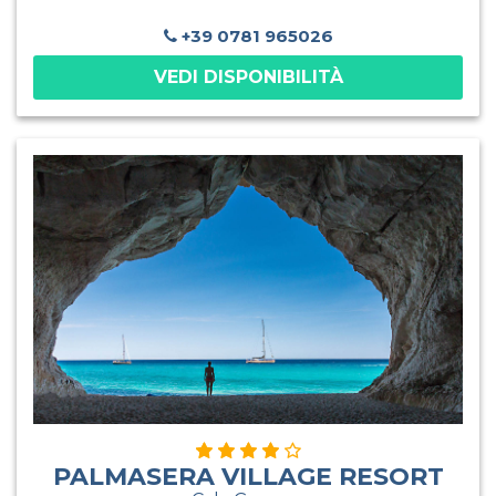
Hotel Morisco si trova in centro e a soli 300 mt. dallo
stupendo mare di Cannigione. Il Blu Hotel Morisco è la
+39 0781 965026
meta ideale per gli amanti della natura e del mare.Per gli
VEDI DISPONIBILITÀ
ospiti, un susseguirsi di attività sportive, giochi e tornei
organizzati dall’ animazione ma anche intrattenimenti
serali presso un accogliente teatro, spettacoli e piano
bar (a periodi ed orari prestabiliti). Il Blu Hotel Morisco è
la meta ideale anche per famiglie con bambini, grazie
alle molteplici opportunità di intrattenimento
organizzate presso un accogliente teatro. Per i piccoli
ospiti, a periodi prestabiliti, sono a disposizione il mini
club ed un grazioso parco giochi.La Tessera Club
obbligatoria include: animazione diurna e serale, mini
club, piscina, corsi
PALMASERA VILLAGE RESORT