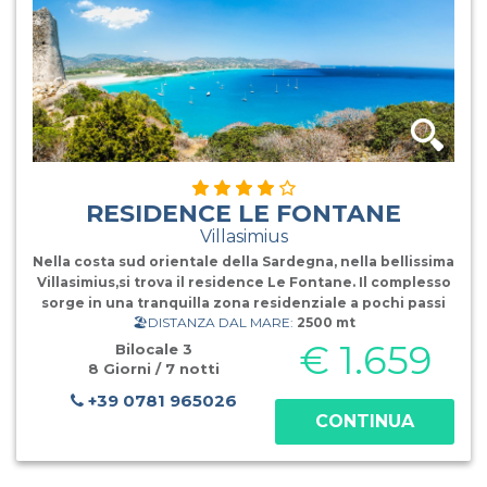
RESIDENCE LE FONTANE
Villasimius
Nella costa sud orientale della Sardegna, nella bellissima
Villasimius,si trova il residence Le Fontane. Il complesso
sorge in una tranquilla zona residenziale a pochi passi
🏖️DISTANZA DAL MARE:
2500 mt
dal centro del paese che offre diversi servizi come
supermarket, bar, ristoranti e pizzerie. L’
€ 1.659
Bilocale 3
8 Giorni / 7 notti
+39 0781 965026
CONTINUA