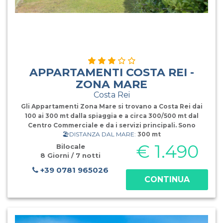
APPARTAMENTI COSTA REI -
ZONA MARE
Costa Rei
Gli Appartamenti Zona Mare si trovano a Costa Rei dai
100 ai 300 mt dalla spiaggia e a circa 300/500 mt dal
Centro Commerciale e da i servizi principali. Sono
🏖️DISTANZA DAL MARE:
300 mt
disposti in costruzioni a due piani o villetta a schiera con
giardino (spesso condiviso) e parcheggio adiacente alle
€ 1.490
Bilocale
case. A disposizione Bil
8 Giorni / 7 notti
+39 0781 965026
CONTINUA