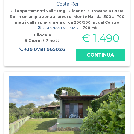
Costa Rei
Gli Appartamenti Valle Degli Oleandri si trovano a Costa
Rei in un'ampia zona ai piedi di Monte Nai, dai 300 ai 700
metri dalla spiaggia e a circa 200/500 mt dal Centro
🏖️DISTANZA DAL MARE:
700 mt
Commerciale e i servizi principali. A disposizione Bilocali,
Trilocali, Quadrilocali e Ville composti da soggiorno con
€ 1.490
Bilocale
ang
8 Giorni / 7 notti
+39 0781 965026
CONTINUA