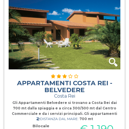
APPARTAMENTI COSTA REI -
BELVEDERE
Costa Rei
Gli Appartamenti Belvedere si trovano a Costa Rei dai
700 mt dalla spiaggia e a circa 300/500 mt dal Centro
Commerciale e da i servizi principali. Gli appartamenti
🏖️DISTANZA DAL MARE:
700 mt
sono posti su una zona collinare, su Monte Nai o Rei
Marina dove godono di una posizione privilegiata per
€ 1.190
Bilocale