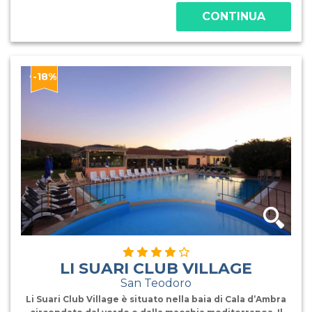
CONTINUA
-18%
LI SUARI CLUB VILLAGE
San Teodoro
Li Suari Club Village è situato nella baia di Cala d’Ambra