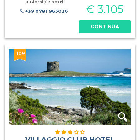
anni, dove ma
8 Giorni / 7 notti
€ 3.105
+39 0781 965026
CONTINUA
-10%
VILLAGGIO CLUB HOTEL