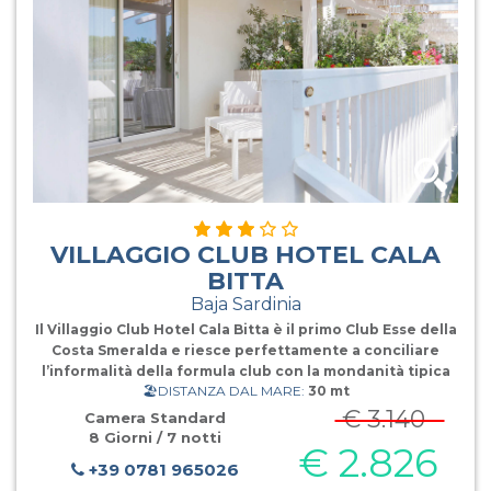
VILLAGGIO CLUB HOTEL CALA
BITTA
Baja Sardinia
Il Villaggio Club Hotel Cala Bitta è il primo Club Esse della
Costa Smeralda e riesce perfettamente a conciliare
l’informalità della formula club con la mondanità tipica
🏖️DISTANZA DAL MARE:
30 mt
della costa. Si tratta di una struttura storica, tra le prime
della zona, ampiamente rim
€ 3.140
Camera Standard
8 Giorni / 7 notti
€ 2.826
+39 0781 965026