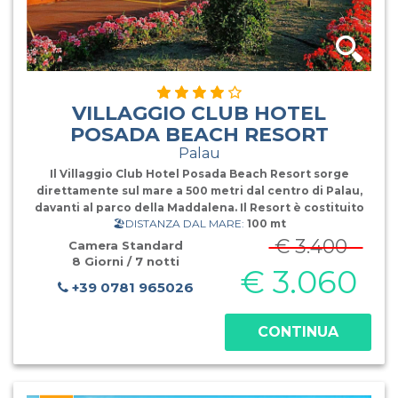
VILLAGGIO CLUB HOTEL
POSADA BEACH RESORT
Palau
Il Villaggio Club Hotel Posada Beach Resort sorge
direttamente sul mare a 500 metri dal centro di Palau,
davanti al parco della Maddalena. Il Resort è costituito
🏖️DISTANZA DAL MARE:
100 mt
da " Sa Posada", con le sue 116 camere in rigoroso stile
Sardo, e da "Sa Marina" con 55 ampie camere situate
€ 3.400
Camera Standard
nella discesa verso il
8 Giorni / 7 notti
€ 3.060
+39 0781 965026
CONTINUA