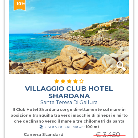
-10%
VILLAGGIO CLUB HOTEL
SHARDANA
Santa Teresa Di Gallura
Il Club Hotel Shardana sorge direttamente sul mare in
posizione tranquilla tra verdi macchie di ginepri e mirto
che declinano verso il mare a tre chilometri da Santa
🏖️DISTANZA DAL MARE:
100 mt
Teresa di Gallura e a un chilometro da Capo Testa.
Biberoneria: area attrezzata, dedicata ai piccoli fino a 3
€ 3.450
Camera Standard