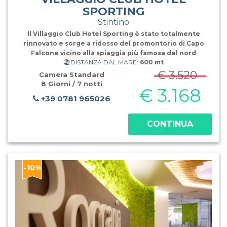
SPORTING
Stintino
Il Villaggio Club Hotel Sporting è stato totalmente
rinnovato e sorge a ridosso del promontorio di Capo
Falcone vicino alla spiaggia più famosa del nord
🏖️DISTANZA DAL MARE:
600 mt
Sardegna, "La Pelosa". Storica struttura al'interno del
parco del Roccaruja ed immersa nella natura, dista
€ 3.520
Camera Standard
appena 4 Km dal centro
8 Giorni / 7 notti
€ 3.168
+39 0781 965026
CONTINUA
-10%