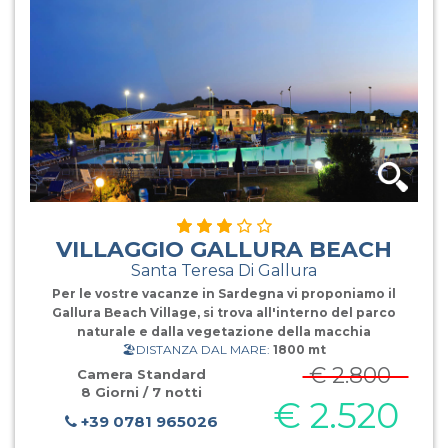
VILLAGGIO GALLURA BEACH
Santa Teresa Di Gallura
Per le vostre vacanze in Sardegna vi proponiamo il
Gallura Beach Village, si trova all'interno del parco
naturale e dalla vegetazione della macchia
🏖️DISTANZA DAL MARE:
1800 mt
mediterranea. Il Villaggio sorge a pochi passi dalla
spiaggia di sabbia finissima, di Monti Russu, che con il
€ 2.800
Camera Standard
suo mare blu cristallino e l
8 Giorni / 7 notti
€ 2.520
+39 0781 965026