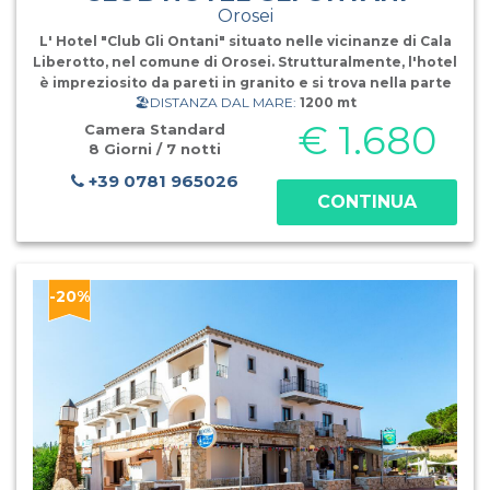
Orosei
L' Hotel "Club Gli Ontani" situato nelle vicinanze di Cala
Liberotto, nel comune di Orosei. Strutturalmente, l'hotel
è impreziosito da pareti in granito e si trova nella parte
🏖️DISTANZA DAL MARE:
1200 mt
centrale del complesso, che si sviluppa su un'area di
oltre 14'000 mq. Gli Ontani offre ai suoi ospit
€ 1.680
Camera Standard
8 Giorni / 7 notti
+39 0781 965026
CONTINUA
-20%