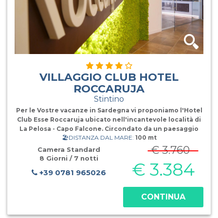
VILLAGGIO CLUB HOTEL
ROCCARUJA
Stintino
Per le Vostre vacanze in Sardegna vi proponiamo l'Hotel
Club Esse Roccaruja ubicato nell'incantevole località di
La Pelosa - Capo Falcone. Circondato da un paesaggio
🏖️DISTANZA DAL MARE:
100 mt
incontaminato e selvaggio, il Roccaruja si affaccia sulla
splendida Isola dell'Asinara.Ristorazione Formula Cl
€ 3.760
Camera Standard
8 Giorni / 7 notti
€ 3.384
+39 0781 965026
CONTINUA