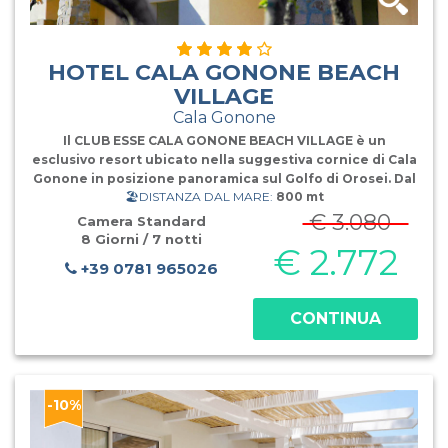
HOTEL CALA GONONE BEACH
VILLAGE
Cala Gonone
Il CLUB ESSE CALA GONONE BEACH VILLAGE è un
esclusivo resort ubicato nella suggestiva cornice di Cala
Gonone in posizione panoramica sul Golfo di Orosei. Dal
🏖️DISTANZA DAL MARE:
800 mt
comune di Dorgali si scende lungo l’antica strada che si
snoda in panorami unici e mozzafiato sul golfo, per
€ 3.080
Camera Standard
raggiungere il paese
8 Giorni / 7 notti
€ 2.772
+39 0781 965026
CONTINUA
-10%