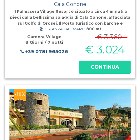
Cala Gonone
Il Palmasera Village Resort è situato a circa 4 minuti a
piedi dalla bellissima spiaggia di Cala Gonone, affacciata
sul Golfo di Orosei. Il Porto turistico con barche e
🏖️DISTANZA DAL MARE:
800 mt
gommoni che raggiungono spiagge e grotte marine
fanno di Cala Gonone una vivace e gradevole località
€ 3.360
Camera Village
turistica. Il Re
8 Giorni / 7 notti
€ 3.024
+39 0781 965026
CONTINUA
-10%