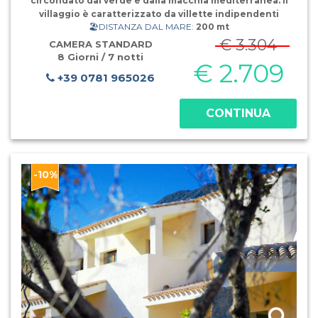
circondato dal verde e dalla macchia mediterranea. Il
villaggio è caratterizzato da villette indipendenti
🏖️DISTANZA DAL MARE:
200 mt
realizzate con finiture in granito, cotto e legno pregiato.
Le villette sono tutte disposte al piano terra, sono co
€ 3.304
CAMERA STANDARD
8 Giorni / 7 notti
€ 2.709
+39 0781 965026
CONTINUA
-10%