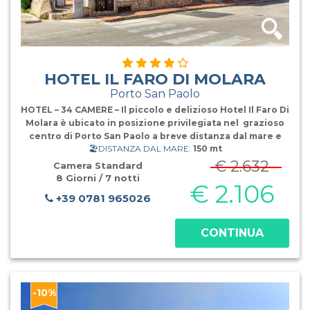
HOTEL IL FARO DI MOLARA
Porto San Paolo
HOTEL – 34 CAMERE – Il piccolo e delizioso Hotel Il Faro Di
Molara è ubicato in posizione privilegiata nel grazioso
centro di Porto San Paolo a breve distanza dal mare e
🏖️DISTANZA DAL MARE:
150 mt
dal porticciolo in posizione perfetta per una vacanza
piacevole, dinamica e al tempo stesso rilassante. C
€ 2.632
Camera Standard
8 Giorni / 7 notti
€ 2.106
+39 0781 965026
CONTINUA
-10%